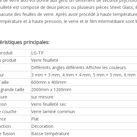
 fil de verre anti-vol donne aux gens un sentiment de sécurité psycholo
euilleté est composé de deux pièces ou plusieurs pièces Sheet Glass, il 
hacune des feuilles de verre. Après avoir procédé à haute température 
empérature et à haute pression, le verre et le film intermédiaire son
éristiques principales:
produit
LG-TP
 produit
Verre feuilleté
r
Différents angles différents Afficher les couleurs
ur
3 mm + 3 mm, 4 mm + 4 mm, 5 mm + 5 mm, 6 mm +
aille
600mm x 400mm
 grande taille
2000mm x 1200mm
sure
sur mesure
tion
Verre feuilleté sec
e couche
Verre laminé commun
nce
Plat
ction
Décoration
e fusion
Basse température