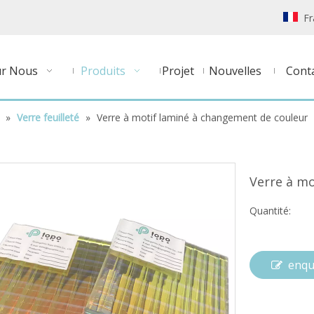
Fr
ur Nous
Produits
Projet
Nouvelles
Cont
»
Verre feuilleté
»
Verre à motif laminé à changement de couleur
Verre à m
Quantité:
enqu