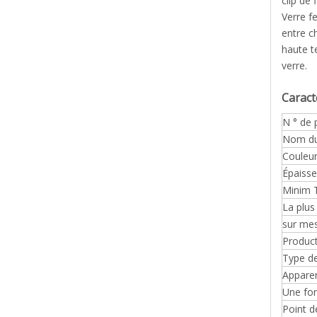
clip de
Verre f
entre c
haute t
verre.
Caract
N ° de 
Nom du
Couleu
Épaisse
Minim T
La plus
sur me
Produc
Type d
Appare
Une fon
Point d