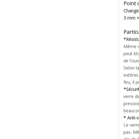
Point 
Changem
3 mm +
Particu
*Résist
Même si 
peut bl
de l'ouv
Selon l
extérie
feu, il
*Sécuri
verre d
pression
beaucou
* Anti-
Le verre
pas. Mêm