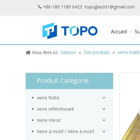
+86-180 1189 6423
topoglass01@gmail.com

Accueil
S
Vous êtes ici:
Maison
»
Des produits
»
verre traité
Produit Catégorie
verre flotté
verre réfléchissant
Verre miroir
Verre à motif / Verre à motif