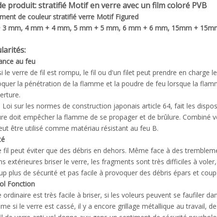
de produit: stratifié Motif en verre avec un film coloré PVB
ent de couleur stratifié verre Motif Figured
 3 mm, 4 mm + 4 mm, 5 mm + 5 mm, 6 mm + 6 mm, 15mm + 15mm +
larités:
ance au feu
le verre de fil est rompu, le fil ou d'un filet peut prendre en charge les
oquer la pénétration de la flamme et la poudre de feu lorsque la flam
erture.
a Loi sur les normes de construction japonais article 64, fait les dispo
ure doit empêcher la flamme de se propager et de brûlure. Combiné ve
 peut être utilisé comme matériau résistant au feu B.
té
e fil peut éviter que des débris en dehors. Même face à des trembleme
s extérieures briser le verre, les fragments sont très difficiles à voler,
p plus de sécurité et pas facile à provoquer des débris épars et coup
vol Fonction
 ordinaire est très facile à briser, si les voleurs peuvent se faufiler da
e si le verre est cassé, il y a encore grillage métallique au travail, d