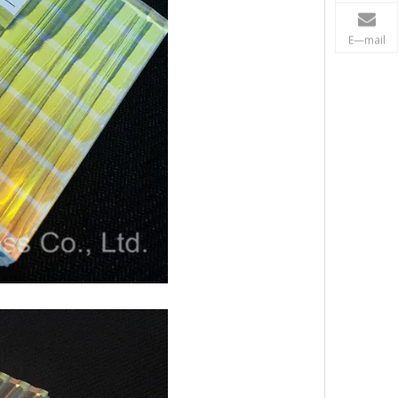
E—mail