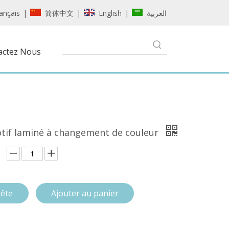
ançais
简体中文
English
العربية
|
|
|
actez Nous
otif laminé à changement de couleur
ête
Ajouter au panier