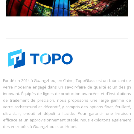
Fondé en 2014 à Guangzhou, en Chine, TopoGlass est un fabricant de
verre moderne engagé dans un savoir-faire de qualité et un design
innovant. Équipés de lignes de production avancées et d'installations
de traitement de précision, nous proposons une large gamme de
verre architectural et décoratif, y compris des options float, feuilleté,
ultra-clair, enduit et dépoli à l'acide. Pour garantir une livraison
efficace et un approvisionnement stable, nous exploitons également
des entrepôts à Guangzhou et au Hebei.