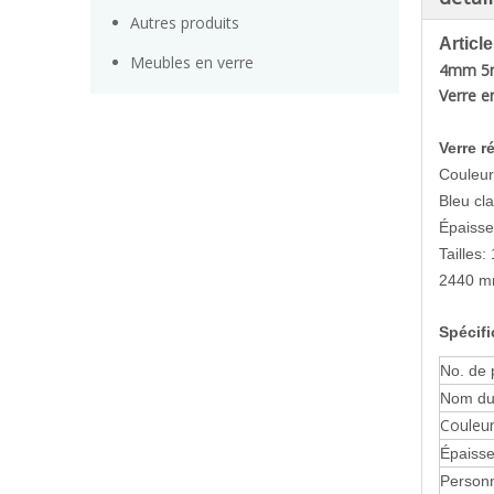
Autres produits
Articl
Meubles en verre
4mm 5m
Verre e
Verre r
Couleur
Bleu cla
Épaiss
Taille
2440 m
Spécifi
No. de 
Nom du
Couleu
Épaisse
Personn