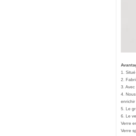
Avantag
1. Situ
2. Fabr
3. Avec
4. Nous
enrichir
5. Le g
6. Le v
Verre en
Verre sp