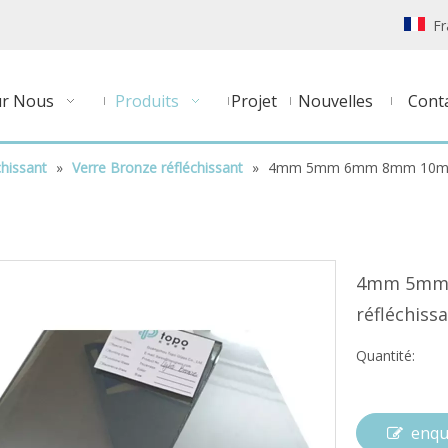
Fr
ur Nous
Produits
Projet
Nouvelles
Cont
chissant
»
Verre Bronze réfléchissant
»
4mm 5mm 6mm 8mm 10mm 12
4mm 5mm
réfléchiss
Quantité:
enqu