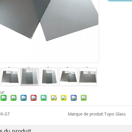
ur:
:
R-GT
Marque de produit:
Topo Glass
ls du produit