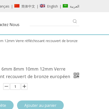
ançais
简体中文
English
العربية
|
|
|
actez Nous
mm Verre réfléchissant recouvert de bronze
 6mm 8mm 10mm 12mm Verre
ant recouvert de bronze européen
ête
Ajouter au panier