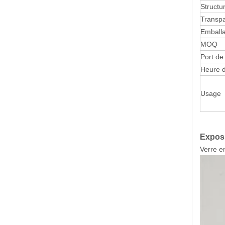
Structu
Transp
Emball
MOQ
Port de
Heure d
Usage
Exposi
Verre e