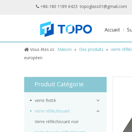
+86-180 1189 6423
topoglass01@gmail.com

Accueil
S
Vous êtes ici:
Maison
»
Des produits
»
verre réflé
européen
Produit Catégorie
verre flotté
verre réfléchissant
Verre réfléchissant noir